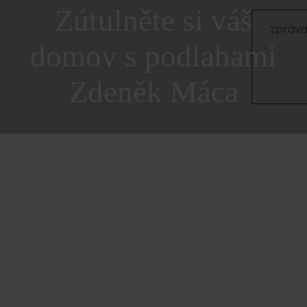
Zútulněte si váš
domov s podlahami
Zdeněk Máca
©2017