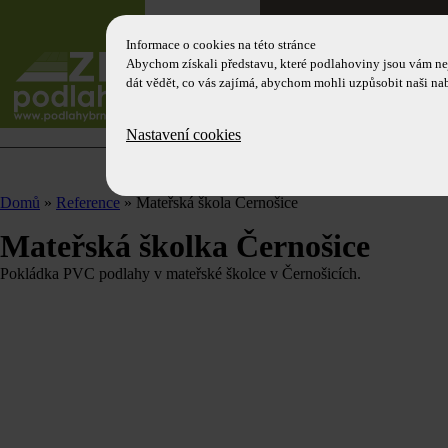
domů
pokládka podlah
Informace o cookies na této stránce
Abychom získali představu, které podlahoviny jsou vám ne
dát vědět, co vás zajímá, abychom mohli uzpůsobit naši na
rodinná fi
Nastavení cookies
Domů
»
Reference
» Mateřská škola Černošice
Mateřská školka Černošice
Pokládka PVC podlahy v mateřské školce v Černošicích.